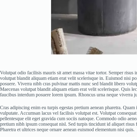
Volutpat odio facilisis mauris sit amet massa vitae tortor. Semper risus
volutpat blandit aliquam etiam erat velit scelerisque in. Euismod nisi p
posuere. Viverra nibh cras pulvinar mattis nunc sed blandit libero volutp
Maecenas volutpat blandit aliquam etiam erat velit scelerisque. Quis le
faucibus interdum posuere lorem ipsum. Rhoncus urna neque viverra just
Cras adipiscing enim eu turpis egestas pretium aenean pharetra. Quam id
vulputate. Accumsan lacus vel facilisis volutpat est. Volutpat consequat
pellentesque elit eget gravida cum sociis natoque. Commodo odio aenean 
pretium nibh ipsum consequat nisl. Sed turpis tincidunt id aliquet risus
Pharetra et ultrices neque ornare aenean euismod elementum nisi quis.