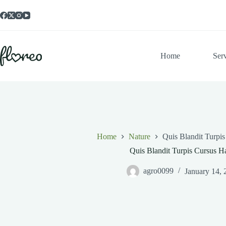
Skip
to
content
Home
Ser
Home
Nature
Quis Blandit Turpis
Quis Blandit Turpis Cursus Ha
agro0099
January 14, 