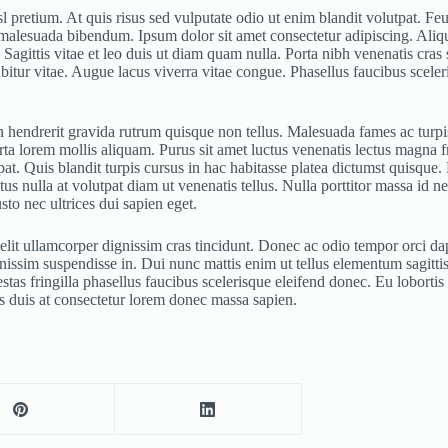
pretium. At quis risus sed vulputate odio ut enim blandit volutpat. Feug
malesuada bibendum. Ipsum dolor sit amet consectetur adipiscing. Aliqu
 Sagittis vitae et leo duis ut diam quam nulla. Porta nibh venenatis cras 
itur vitae. Augue lacus viverra vitae congue. Phasellus faucibus scele
 in hendrerit gravida rutrum quisque non tellus. Malesuada fames ac turp
orta lorem mollis aliquam. Purus sit amet luctus venenatis lectus magna 
at. Quis blandit turpis cursus in hac habitasse platea dictumst quisque. M
ctus nulla at volutpat diam ut venenatis tellus. Nulla porttitor massa i
o nec ultrices dui sapien eget.
 elit ullamcorper dignissim cras tincidunt. Donec ac odio tempor orci da
ssim suspendisse in. Dui nunc mattis enim ut tellus elementum sagittis.
as fringilla phasellus faucibus scelerisque eleifend donec. Eu loborti
us duis at consectetur lorem donec massa sapien.