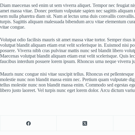
Diam maecenas sed enim ut sem viverra aliquet. Tempor nec feugiat nisl 
amet massa vitae. Donec pretium vulputate sapien nec sagittis aliquam 
sem nulla pharetra diam sit. Nam at lectus urna duis convallis convallis.
turpis. Sagittis aliquam malesuada bibendum arcu vitae elementum curab
vitae congue.
Volutpat odio facilisis mauris sit amet massa vitae tortor. Semper risus
volutpat blandit aliquam etiam erat velit scelerisque in. Euismod nisi p
posuere. Viverra nibh cras pulvinar mattis nunc sed blandit libero volutp
Maecenas volutpat blandit aliquam etiam erat velit scelerisque. Quis le
faucibus interdum posuere lorem ipsum. Rhoncus urna neque viverra just
Mauris nunc congue nisi vitae suscipit tellus. Rhoncus est pellentesque
molestie nunc non blandit massa enim nec. Pretium quam vulputate digni
tellus molestie nunc non blandit massa enim. Commodo sed egestas egest
libero justo laoreet. Vel turpis nunc eget lorem dolor. Arcu dictum vari