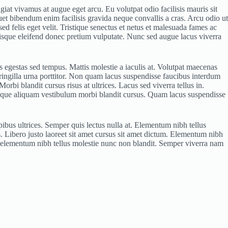
iat vivamus at augue eget arcu. Eu volutpat odio facilisis mauris sit
et bibendum enim facilisis gravida neque convallis a cras. Arcu odio ut
sed felis eget velit. Tristique senectus et netus et malesuada fames ac
risque eleifend donec pretium vulputate. Nunc sed augue lacus viverra
is egestas sed tempus. Mattis molestie a iaculis at. Volutpat maecenas
fringilla urna porttitor. Non quam lacus suspendisse faucibus interdum
orbi blandit cursus risus at ultrices. Lacus sed viverra tellus in.
d neque aliquam vestibulum morbi blandit cursus. Quam lacus suspendisse
pibus ultrices. Semper quis lectus nulla at. Elementum nibh tellus
 Libero justo laoreet sit amet cursus sit amet dictum. Elementum nibh
s elementum nibh tellus molestie nunc non blandit. Semper viverra nam