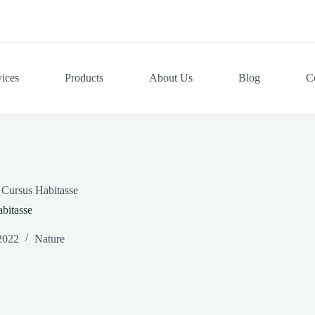
vices
Products
About Us
Blog
C
 Cursus Habitasse
bitasse
2022
Nature