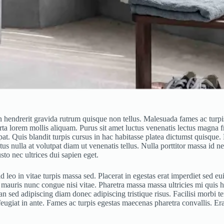
 in hendrerit gravida rutrum quisque non tellus. Malesuada fames ac turp
orta lorem mollis aliquam. Purus sit amet luctus venenatis lectus magna 
at. Quis blandit turpis cursus in hac habitasse platea dictumst quisque. M
ctus nulla at volutpat diam ut venenatis tellus. Nulla porttitor massa i
o nec ultrices dui sapien eget.
 leo in vitae turpis massa sed. Placerat in egestas erat imperdiet sed 
 mauris nunc congue nisi vitae. Pharetra massa massa ultricies mi quis h
sed adipiscing diam donec adipiscing tristique risus. Facilisi morbi te
 feugiat in ante. Fames ac turpis egestas maecenas pharetra convallis. E