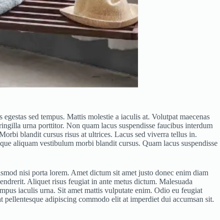
is egestas sed tempus. Mattis molestie a iaculis at. Volutpat maecenas
fringilla urna porttitor. Non quam lacus suspendisse faucibus interdum
orbi blandit cursus risus at ultrices. Lacus sed viverra tellus in.
d neque aliquam vestibulum morbi blandit cursus. Quam lacus suspendisse
euismod nisi porta lorem. Amet dictum sit amet justo donec enim diam
endrerit. Aliquet risus feugiat in ante metus dictum. Malesuada
mpus iaculis urna. Sit amet mattis vulputate enim. Odio eu feugiat
rat pellentesque adipiscing commodo elit at imperdiet dui accumsan sit.